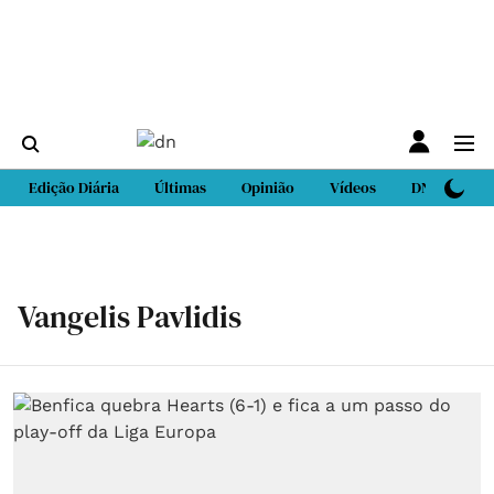
Edição Diária
Últimas
Opinião
Vídeos
DN Sport
Vangelis Pavlidis