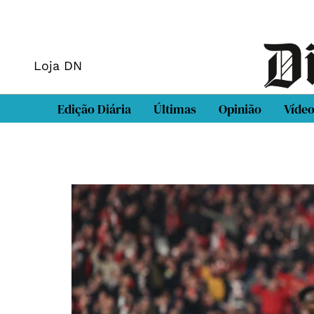
Loja DN
Edição Diária
Últimas
Opinião
Víde