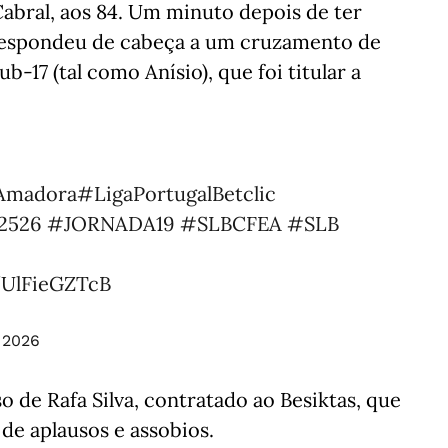
Cabral, aos 84. Um minuto depois de ter
 respondeu de cabeça a um cruzamento de
17 (tal como Anísio), que foi titular a
a Amadora
#LigaPortugalBetclic
2526
#JORNADA19
#SLBCFEA
#SLB
/UlFieGZTcB
 2026
 de Rafa Silva, contratado ao Besiktas, que
de aplausos e assobios.