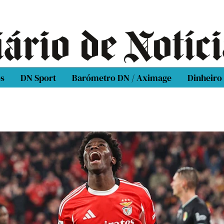
os
DN Sport
Barómetro DN / Aximage
Dinheiro