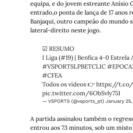
equipa, e do jovem estreante Anísio 
entrado,o ponta de lança de 17 anos
Banjaqui, outro campeão do mundo sub-
lateral-direito neste jogo.
☑ RESUMO
I Liga (#19) | Benfica 4-0 Estrel
#VSPORTSLPBETCLIC
#EPOCA
#CFEA
Todos os vídeos 👉
https://t.co
pic.twitter.com/6ObSvly751
— VSPORTS (@vsports_pt)
January 25,
A partida assinalou também o regresso
entrou aos 73 minutos, sob um misto 