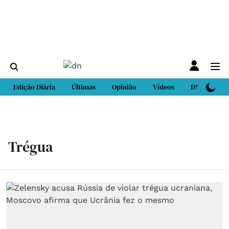
Edição Diária
Últimas
Opinião
Vídeos
DN Sport
Trégua