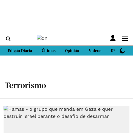
Edição Diária
Últimas
Opinião
Vídeos
DN Sport
Terrorismo