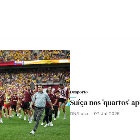
Desporto
Suíça nos 'quartos' a
DN/Lusa
07 Jul 2026