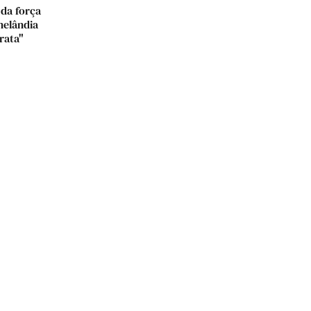
 da força
nelândia
rata"