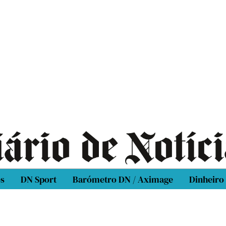
os
DN Sport
Barómetro DN / Aximage
Dinheiro