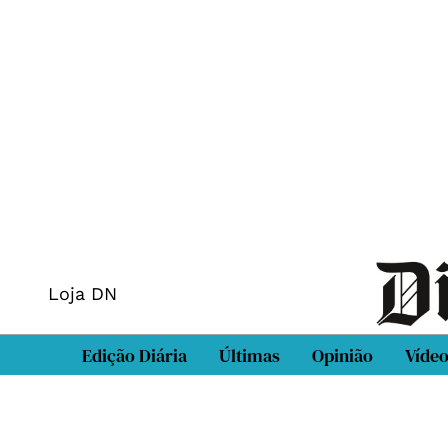
Loja DN
Edição Diária
Últimas
Opinião
Víde