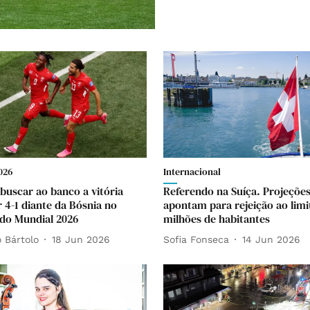
026
Internacional
 buscar ao banco a vitória
Referendo na Suíça. Projeçõe
r 4-1 diante da Bósnia no
apontam para rejeição ao limi
do Mundial 2026
milhões de habitantes
 Bártolo
18 Jun 2026
Sofia Fonseca
14 Jun 2026