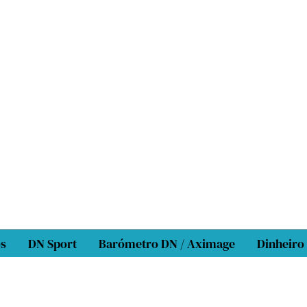
os
DN Sport
Barómetro DN / Aximage
Dinheiro