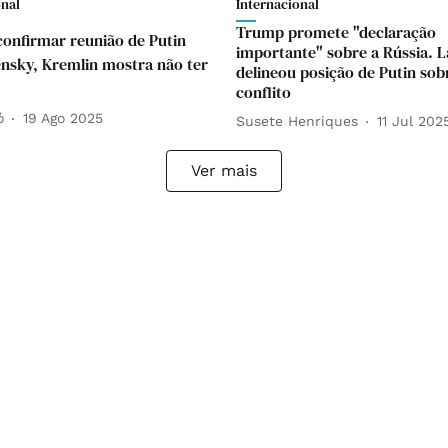
onal
Internacional
Trump promete "declaração
onfirmar reunião de Putin
importante" sobre a Rússia. 
nsky, Kremlin mostra não ter
delineou posição de Putin sob
conflito
ó
19 Ago 2025
Susete Henriques
11 Jul 202
Ver mais