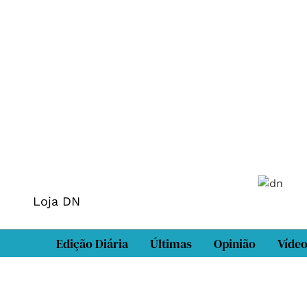
Loja DN
Edição Diária
Últimas
Opinião
Víde