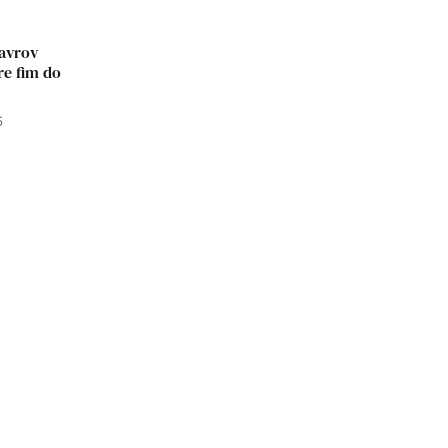
Lavrov
re fim do
5