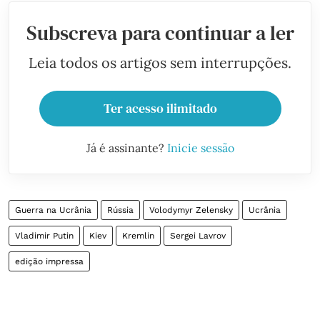
Subscreva para continuar a ler
Leia todos os artigos sem interrupções.
Ter acesso ilimitado
Já é assinante?
Inicie sessão
Guerra na Ucrânia
Rússia
Volodymyr Zelensky
Ucrânia
Vladimir Putin
Kiev
Kremlin
Sergei Lavrov
edição impressa