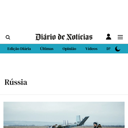
Edição Diária
Últimas
Opinião
Vídeos
DN Sport
Rússia