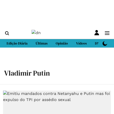
Edição Diária
Últimas
Opinião
Vídeos
DN Sport
Vladimir Putin