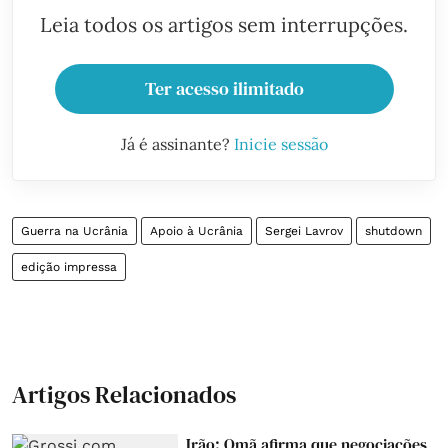
Leia todos os artigos sem interrupções.
Ter acesso ilimitado
Já é assinante?
Inicie sessão
Guerra na Ucrânia
Apoio à Ucrânia
Sergei Lavrov
shutdown
edição impressa
Artigos Relacionados
Irão: Omã afirma que negociações