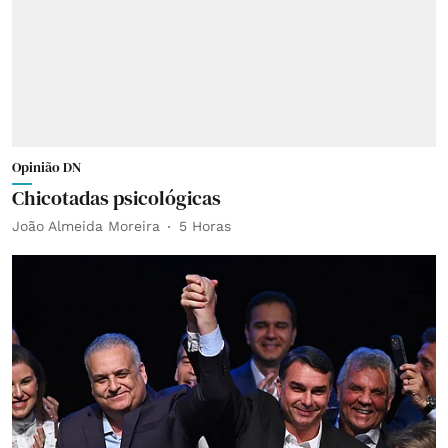
Opinião DN
Chicotadas psicológicas
João Almeida Moreira
5 Horas