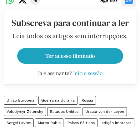
Subscreva para continuar a ler
Leia todos os artigos sem interrupções.
Ter acesso ilimitado
Já é assinante?
Inicie sessão
União Europeia
Guerra na Ucrânia
Rússia
Volodymyr Zelensky
Estados Unidos
Ursula von der Leyen
Sergei Lavrov
Marco Rubio
Países Bálticos
edição impressa