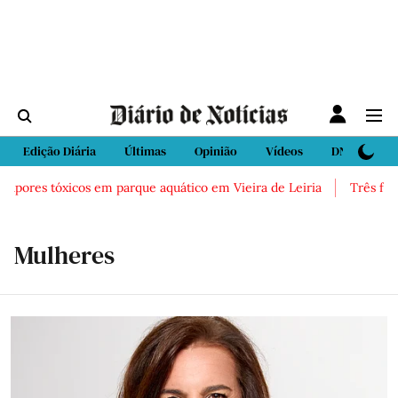
Edição Diária
Últimas
Opinião
Vídeos
DN Sport
s tóxicos em parque aquático em Vieira de Leiria
Três feridos gra
Mulheres