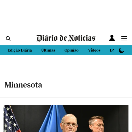
Edição Diária
Últimas
Opinião
Vídeos
DN Sport
Minnesota