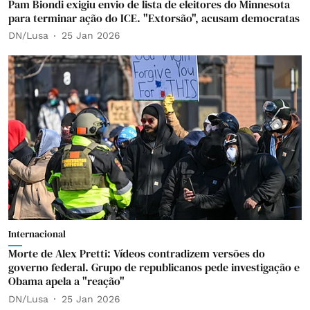
Pam Biondi exigiu envio de lista de eleitores do Minnesota
para terminar ação do ICE. "Extorsão", acusam democratas
DN/Lusa
25 Jan 2026
Internacional
Morte de Alex Pretti: Vídeos contradizem versões do
governo federal. Grupo de republicanos pede investigação e
Obama apela a "reação"
DN/Lusa
25 Jan 2026