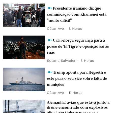
Presidente iraniano diz que
comunicação com Khamenei está
"muito difícil"
César Avó
8 Horas
Cali reforça segurança para a
posse de ‘El Tigre’ e oposição sai às
ruas
Susana Salvador
8 Horas
Trump aponta para Hegseth e
este para o seu vice sobre falta de
munições
César Avó
11 Horas
Alemanha: avião que estava junto a
drone encontrado com explosivos
afinal não tinha armas para a