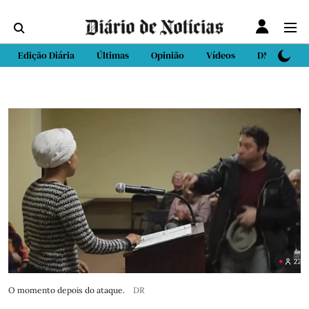
Edição Diária
Últimas
Opinião
Vídeos
DN Sport
O momento depois do ataque.
DR