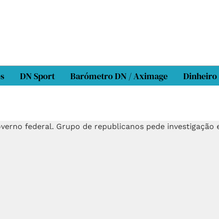
os
DN Sport
Barómetro DN / Aximage
Dinheiro