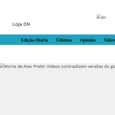
Loja DN
Edição Diária
Últimas
Opinião
Víde