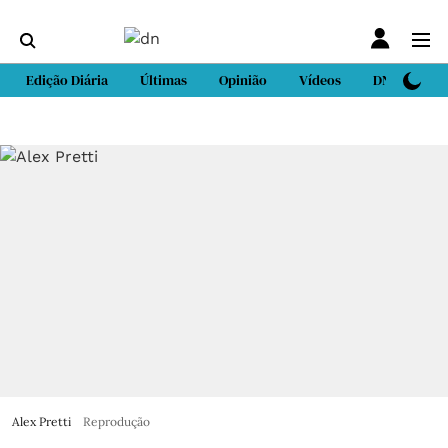
Edição Diária
Últimas
Opinião
Vídeos
DN Sport
Alex Pretti
Reprodução