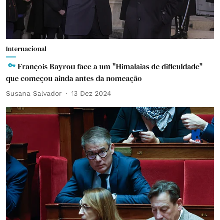
Internacional
François Bayrou face a um "Himalaias de dificuldade"
que começou ainda antes da nomeação
Susana Salvador
13 Dez 2024