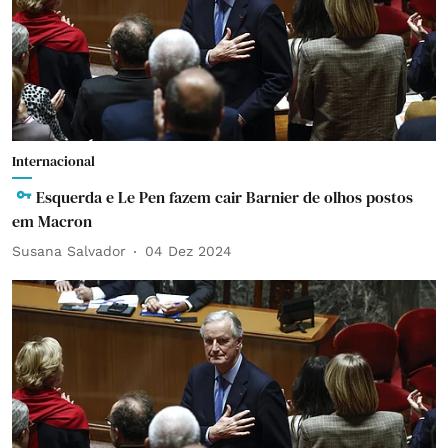
Internacional
Esquerda e Le Pen fazem cair Barnier de olhos postos
em Macron
Susana Salvador
04 Dez 2024