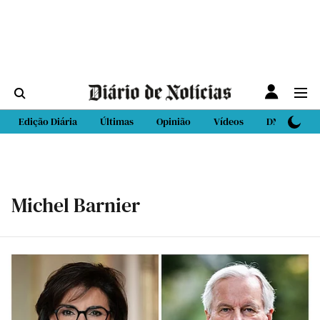
Edição Diária
Últimas
Opinião
Vídeos
DN Sport
Michel Barnier