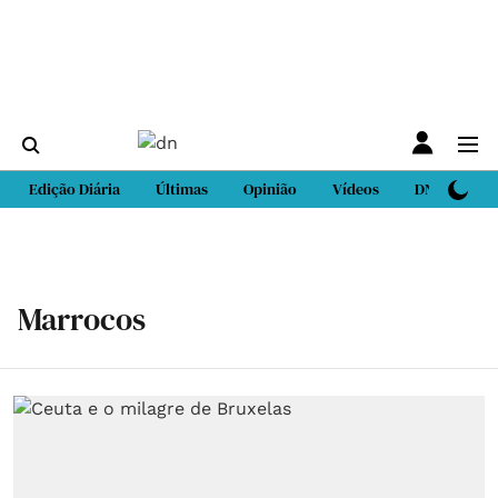
Edição Diária
Últimas
Opinião
Vídeos
DN Sport
Marrocos