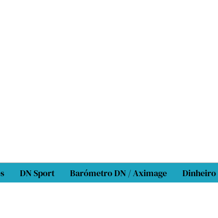
os
DN Sport
Barómetro DN / Aximage
Dinheiro