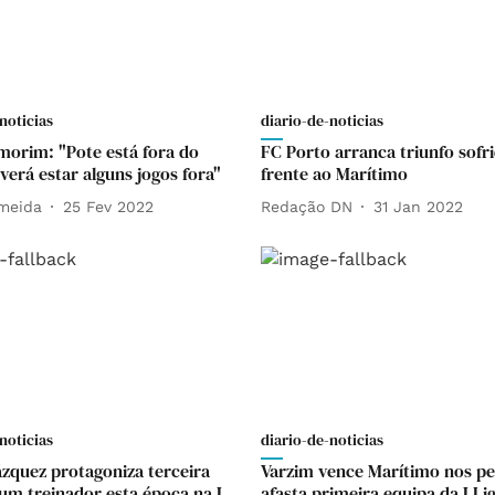
noticias
diario-de-noticias
orim: "Pote está fora do
FC Porto arranca triunfo sofr
verá estar alguns jogos fora"
frente ao Marítimo
lmeida
25 Fev 2022
Redação DN
31 Jan 2022
noticias
diario-de-noticias
lázquez protagoniza terceira
Varzim vence Marítimo nos pen
 um treinador esta época na I
afasta primeira equipa da I Li