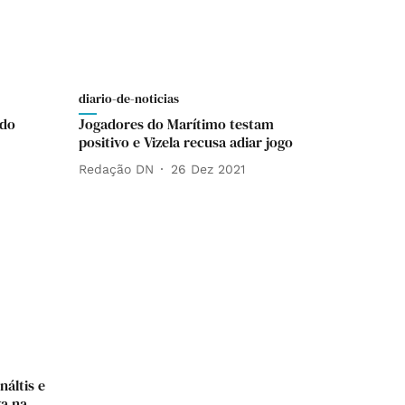
diario-de-noticias
ido
Jogadores do Marítimo testam
positivo e Vizela recusa adiar jogo
Redação DN
26 Dez 2021
áltis e
ga na