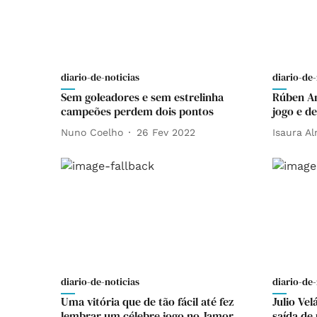
diario-de-noticias
diario-de-
Sem goleadores e sem estrelinha
Rúben Am
campeões perdem dois pontos
jogo e de
Nuno Coelho
26 Fev 2022
Isaura A
diario-de-noticias
diario-de-
Uma vitória que de tão fácil até fez
Julio Ve
lembrar um célebre jogo no Jamor
saída de