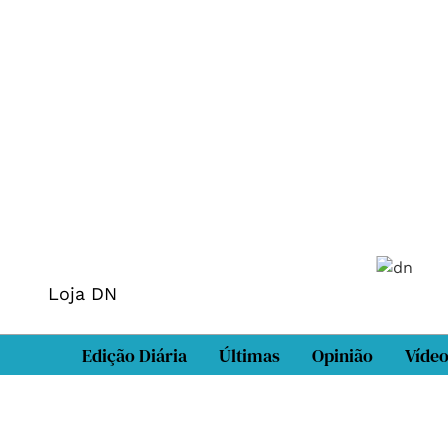
Loja DN
Edição Diária
Últimas
Opinião
Víde