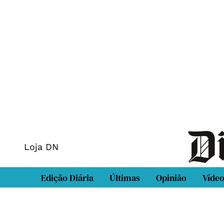
Loja DN
Edição Diária
Últimas
Opinião
Víde