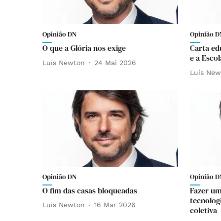
Opinião DN
Opinião D
O que a Glória nos exige
Carta ed
e a Escol
Luís Newton
24 Mai 2026
Luís New
Opinião DN
Opinião D
O fim das casas bloqueadas
Fazer um
tecnologi
Luís Newton
16 Mar 2026
coletiva