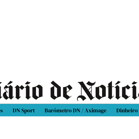
os
DN Sport
Barómetro DN / Aximage
Dinheiro