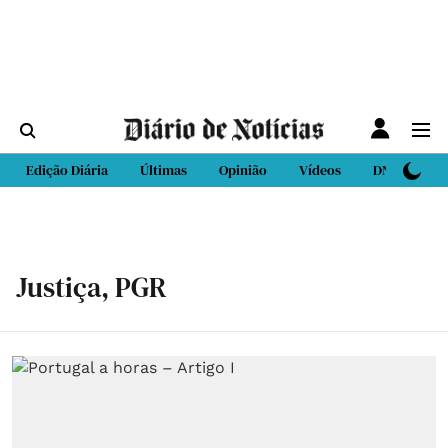
Edição Diária
Últimas
Opinião
Vídeos
DN Sport
Justiça, PGR