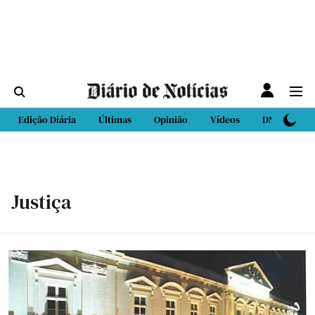
Edição Diária
Últimas
Opinião
Vídeos
DN Sport
Justiça