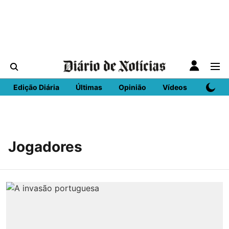
Edição Diária
Últimas
Opinião
Vídeos
DN Spo
Jogadores