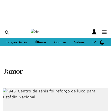
Edição Diária
Últimas
Opinião
Vídeos
DN Sport
Jamor