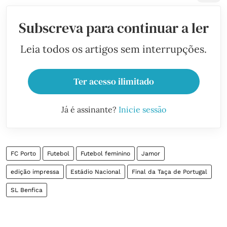
Subscreva para continuar a ler
Leia todos os artigos sem interrupções.
Ter acesso ilimitado
Já é assinante?
Inicie sessão
FC Porto
Futebol
Futebol feminino
Jamor
edição impressa
Estádio Nacional
Final da Taça de Portugal
SL Benfica