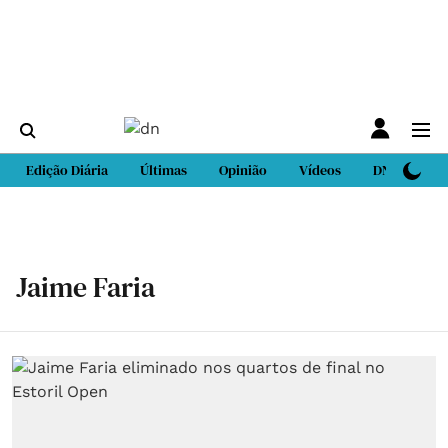
Edição Diária
Últimas
Opinião
Vídeos
DN Sport
Jaime Faria