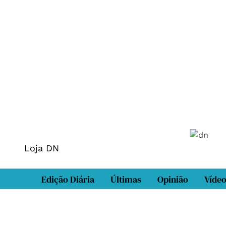
Loja DN
Edição Diária
Últimas
Opinião
Víde