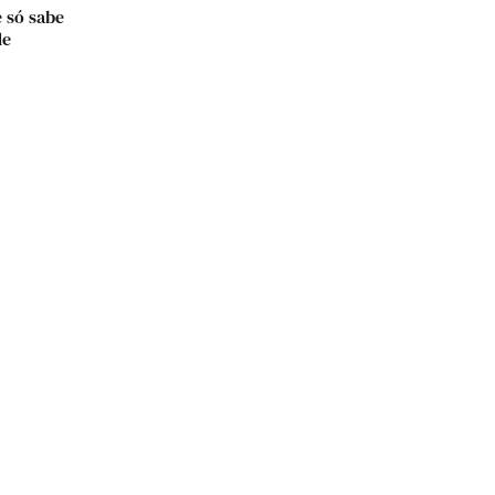
 só sabe
de