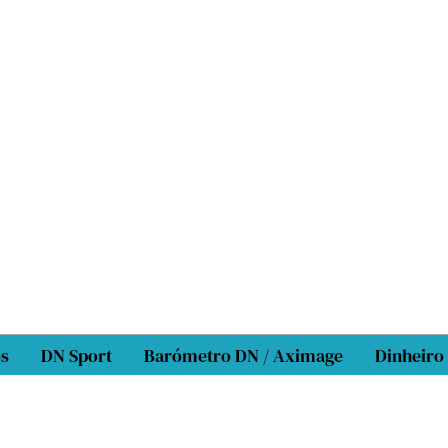
os
DN Sport
Barómetro DN / Aximage
Dinheiro