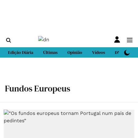
Edição Diária
Últimas
Opinião
Vídeos
DN Sport
Fundos Europeus