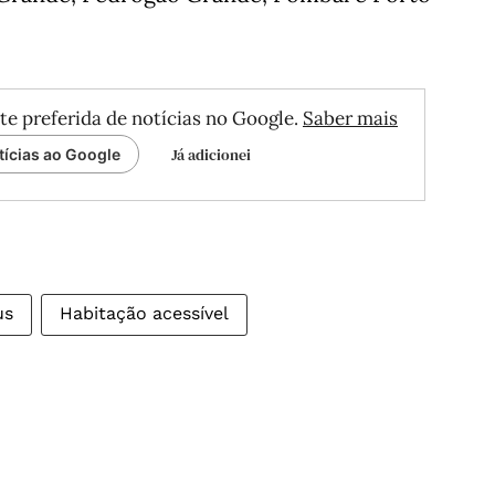
te preferida de notícias no Google.
Saber mais
Já adicionei
tícias ao Google
us
Habitação acessível