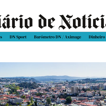
os
DN Sport
Barómetro DN / Aximage
Dinheiro