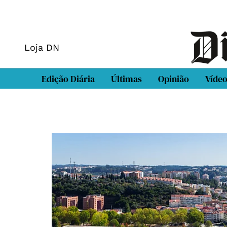
Loja DN
Edição Diária
Últimas
Opinião
Víde