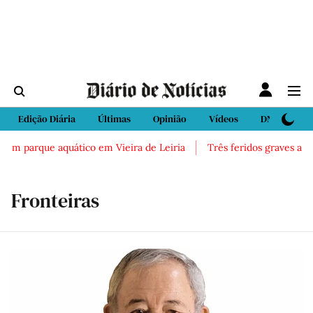
Edição Diária
Últimas
Opinião
Vídeos
DN Sport
arque aquático em Vieira de Leiria
Três feridos graves após inal
Fronteiras