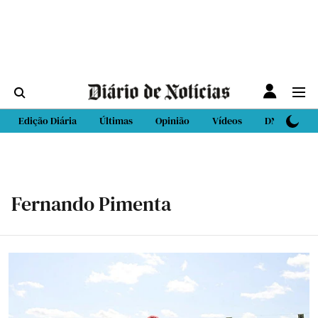
Edição Diária
Últimas
Opinião
Vídeos
DN Sport
Fernando Pimenta