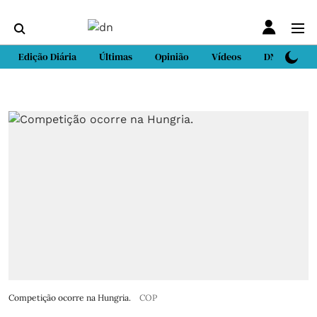
Edição Diária
Últimas
Opinião
Vídeos
DN Sport
Competição ocorre na Hungria.
COP