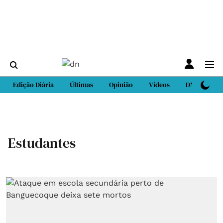
Edição Diária
Últimas
Opinião
Vídeos
DN Sport
Estudantes