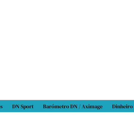
os
DN Sport
Barómetro DN / Aximage
Dinheiro