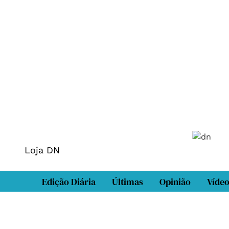
Loja DN
Edição Diária
Últimas
Opinião
Víde