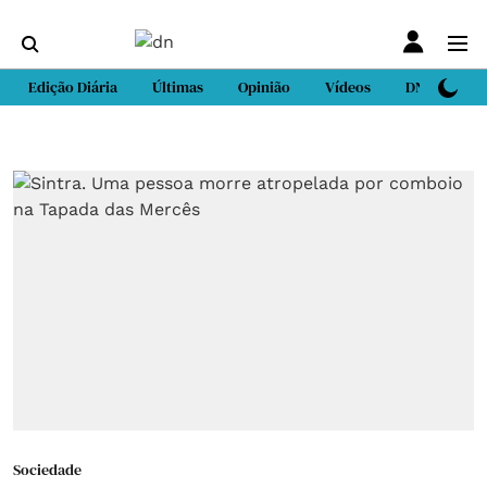
Edição Diária
Últimas
Opinião
Vídeos
DN Sport
Sociedade