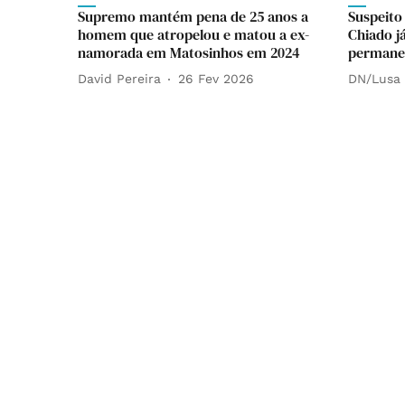
Supremo mantém pena de 25 anos a
Suspeito
homem que atropelou e matou a ex-
Chiado j
namorada em Matosinhos em 2024
permanec
David Pereira
26 Fev 2026
DN/Lusa