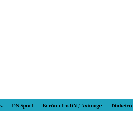
os
DN Sport
Barómetro DN / Aximage
Dinheiro