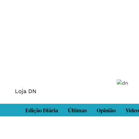
Loja DN
Edição Diária
Últimas
Opinião
Víde