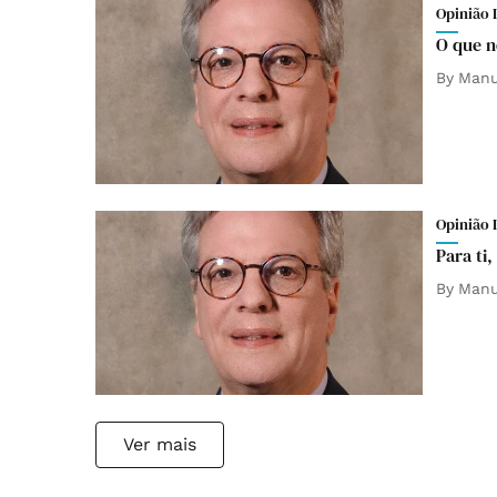
Opinião 
O que no
By
Manu
Opinião 
Para ti
By
Manu
Ver mais