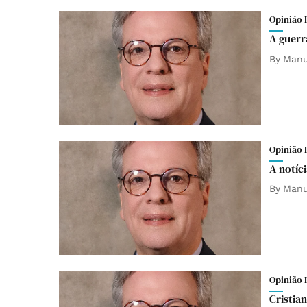
Opinião 
A guerr
By
Manu
Opinião 
A notíc
By
Manu
Opinião 
Cristia