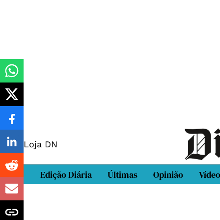
Loja DN
Edição Diária
Últimas
Opinião
Víde