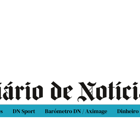
os
DN Sport
Barómetro DN / Aximage
Dinheiro