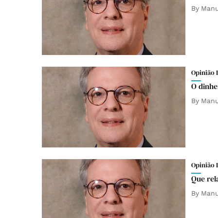
By
Manu
Opinião 
O dinhe
By
Manu
Opinião 
Que rel
By
Manu