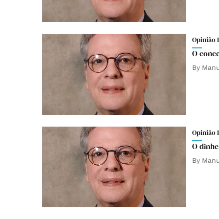
Opinião 
O conce
By
Manu
Opinião 
O dinhe
By
Manu