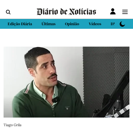
Edição Diária
Últimas
Opinião
Vídeos
DN Sport
Tiago Grila