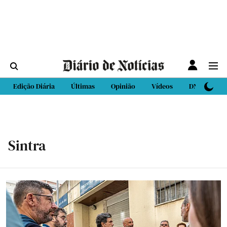
Edição Diária
Últimas
Opinião
Vídeos
DN Sport
Sintra