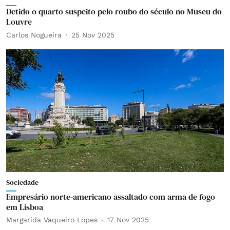
Detido o quarto suspeito pelo roubo do século no Museu do
Louvre
Carlos Nogueira
25 Nov 2025
Sociedade
Empresário norte-americano assaltado com arma de fogo
em Lisboa
Margarida Vaqueiro Lopes
17 Nov 2025