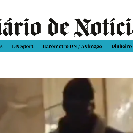
os
DN Sport
Barómetro DN / Aximage
Dinheiro