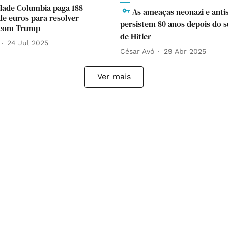
dade Columbia paga 188
As ameaças neonazi e anti
de euros para resolver
persistem 80 anos depois do s
o com Trump
de Hitler
24 Jul 2025
César Avó
29 Abr 2025
Ver mais