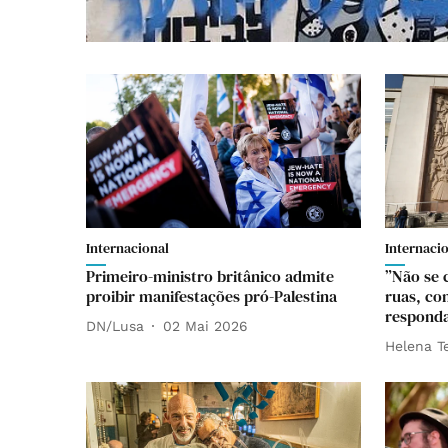
Internacional
Internaci
Primeiro-ministro britânico admite
”Não se 
proibir manifestações pró-Palestina
ruas, co
responda
DN/Lusa
02 Mai 2026
Helena T