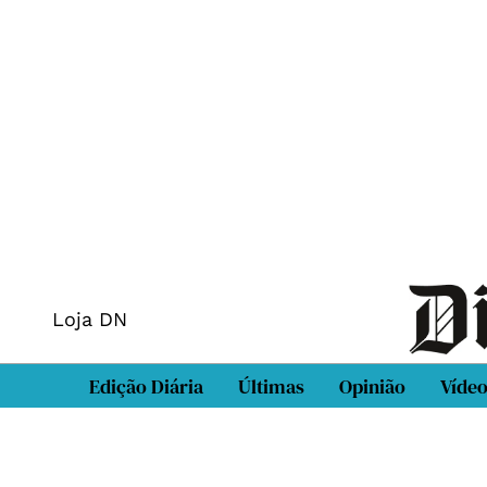
Loja DN
Edição Diária
Últimas
Opinião
Víde