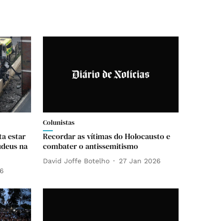
Colunistas
ta estar
Recordar as vítimas do Holocausto e
udeus na
combater o antissemitismo
David Joffe Botelho
27 Jan 2026
26