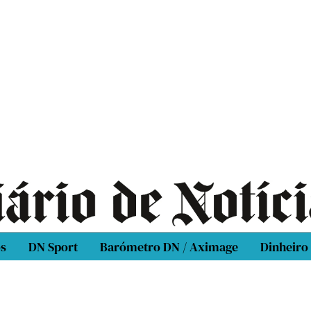
os
DN Sport
Barómetro DN / Aximage
Dinheiro