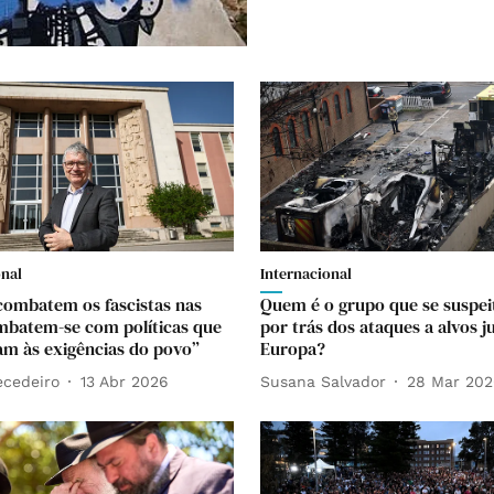
onal
Internacional
combatem os fascistas nas
Quem é o grupo que se suspei
mbatem-se com políticas que
por trás dos ataques a alvos j
m às exigências do povo”
Europa?
ecedeiro
13 Abr 2026
Susana Salvador
28 Mar 20