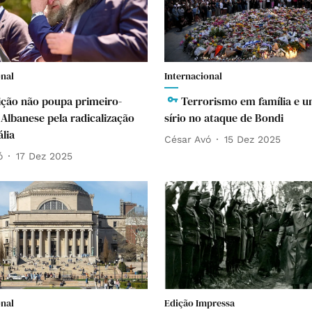
onal
Internacional
ção não poupa primeiro-
Terrorismo em família e u
 Albanese pela radicalização
sírio no ataque de Bondi
lia
César Avó
15 Dez 2025
ó
17 Dez 2025
onal
Edição Impressa