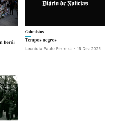
Colunistas
Tempos negros
m herói
Leonídio Paulo Ferreira
15 Dez 2025