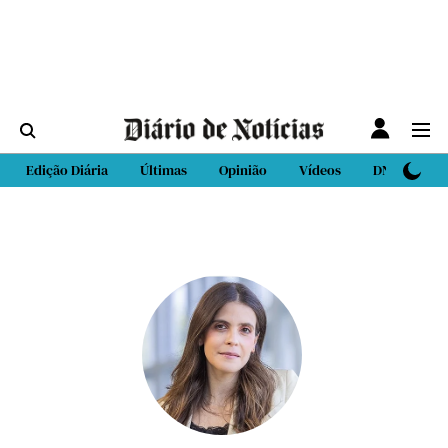
Edição Diária
Últimas
Opinião
Vídeos
DN Sport