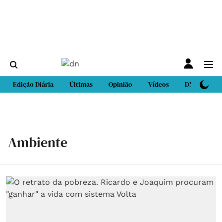
Edição Diária
Últimas
Opinião
Vídeos
DN Sport
Ambiente