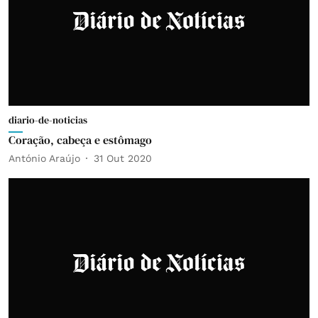
diario-de-noticias
Coração, cabeça e estômago
António Araújo
31 Out 2020