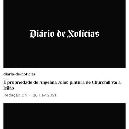
diario-de-noticias
É propriedade de Angelina Jolie: pintura de Churchill vai a
leilão
Redação DN
28 Fev 2021