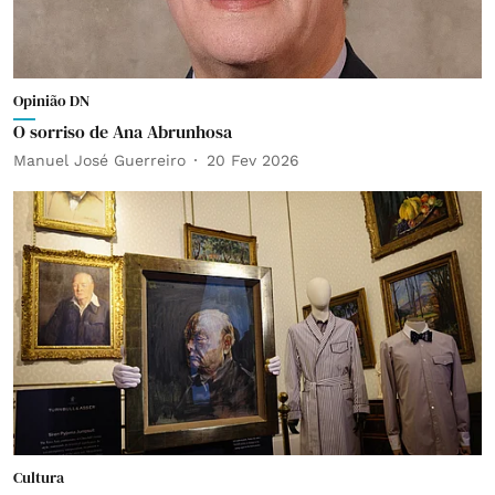
Opinião DN
O sorriso de Ana Abrunhosa
Manuel José Guerreiro
20 Fev 2026
Cultura