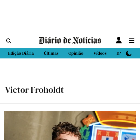
Edição Diária
Últimas
Opinião
Vídeos
DN Sport
Victor Froholdt