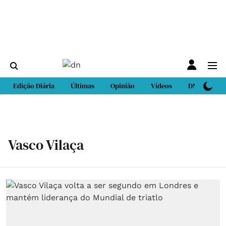
Edição Diária
Últimas
Opinião
Vídeos
DN Sport
Vasco Vilaça