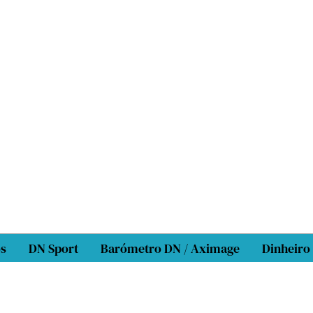
os
DN Sport
Barómetro DN / Aximage
Dinheiro