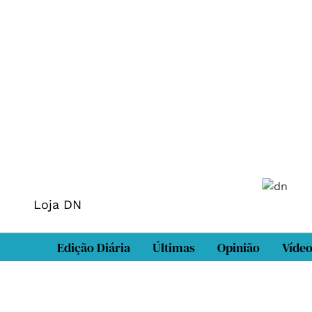
Loja DN
Edição Diária
Últimas
Opinião
Víde