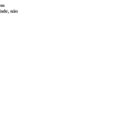
gem
dade, não