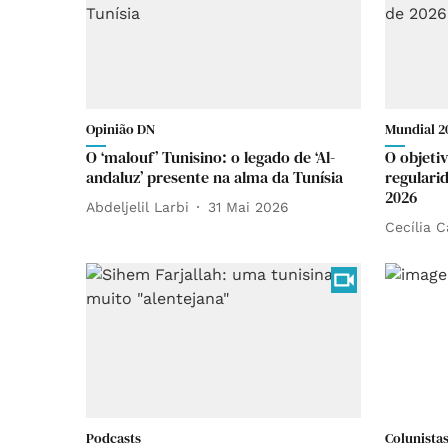
Opinião DN
Mundial 2
O ‘malouf’ Tunisino: o legado de ‘Al-
O objeti
andaluz’ presente na alma da Tunísia
regulari
2026
Abdeljelil Larbi
31 Mai 2026
Cecília 
Podcasts
Colunista